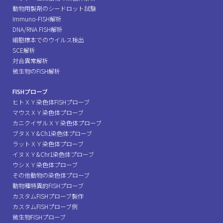
動物用製剤のシードロット試験
Immuno-FISH解析
DNA/RNA FISH解析
細胞標本でのウイルス検出
SCE解析
対合異常解析
微生物のFISH解析
FISHプローブ
ヒトＸＹ染色体FISHプローブ
マウスＸＹ染色体プローブ
カニクイザルＸＹ染色体プローブ
ブタＸＹ&Ch1染色体プローブ
ラットＸＹ染色体プローブ
イヌＸＹ&Chr1染色体プローブ
ウシＸＹ染色体プローブ
その他動物の染色体プローブ
動物種特異的FISHプローブ
カスタムFISHプローブ製作
カスタムFISHプローブ例
微生物FISHプローブ