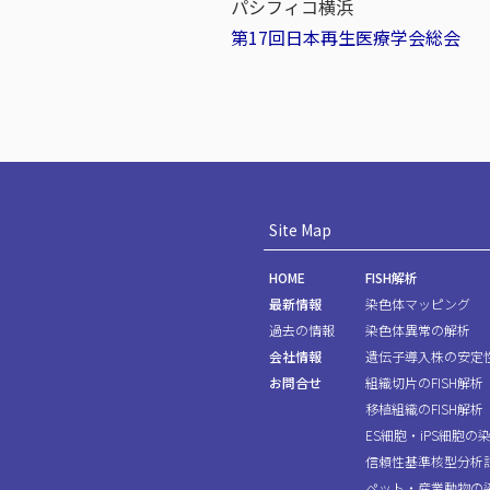
パシフィコ横浜
第17回日本再生医療学会総会
Site Map
HOME
FISH解析
最新情報
染色体マッピング
過去の情報
染色体異常の解析
会社情報
遺伝子導入株の安定
お問合せ
組織切片のFISH解析
移植組織のFISH解析
ES細胞・iPS細胞の
信頼性基準核型分析
ペット・産業動物の