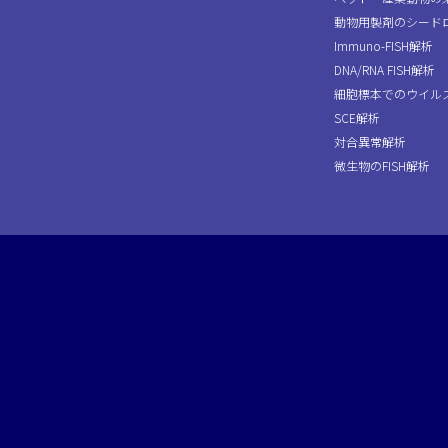
動物用製剤のシード
Immuno-FISH解析
DNA/RNA FISH解析
細胞標本でのウイル
SCE解析
対合異常解析
微生物のFISH解析