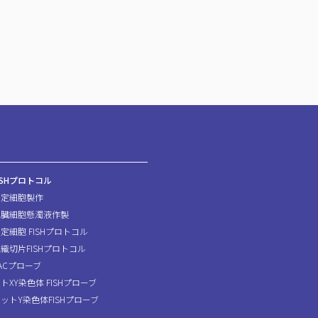
ISHプロトコル
固定細胞製作
脾臓細胞懸濁液作製
定細胞 FISHプロトコル
織切片FISHプロトコル
ACプローブ
トXY染色体 FISHプローブ
ットY染色体FISHプローブ