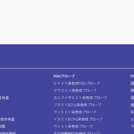
FISHプローブ
F
ヒトＸＹ染色体FISHプローブ
マウスＸＹ染色体プローブ
性検査
カニクイザルＸＹ染色体プローブ
固
ブタＸＹ&Ch1染色体プローブ
組
ラットＸＹ染色体プローブ
B
染色体検査
イヌＸＹ&Chr1染色体プローブ
ヒ
試験
ウシＸＹ染色体プローブ
ラ
染色体解析
その他動物の染色体プローブ