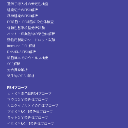
遺伝子導入株の安定性検査
組織切片のFISH解析
移植組織のFISH解析
ES細胞・iPS細胞の染色体検査
信頼性基準核型分析試験
ペット・産業動物の染色体解析
動物用製剤のシードロット試験
Immuno-FISH解析
DNA/RNA FISH解析
細胞標本でのウイルス検出
SCE解析
対合異常解析
微生物のFISH解析
FISHプローブ
ヒトＸＹ染色体FISHプローブ
マウスＸＹ染色体プローブ
カニクイザルＸＹ染色体プローブ
ブタＸＹ&Ch1染色体プローブ
ラットＸＹ染色体プローブ
イヌＸＹ&Chr1染色体プローブ