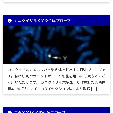
カニクイザルＸＹ染色体プローブ
カニクイザルのＸおよびＹ染色体を検出するFISHプローブで
す。移植研究やカニクイザルＥＳ細胞を用いた研究などにご
利用いただけます。 カニクイザル末梢血より作成した染色体
標本でのFISH マイクロダイセクション法により取得 […]
ブタＸＹ&Ch1染色体プローブ