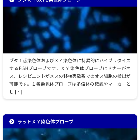
ブタ１番染色体およびＸＹ染色体に特異的にハイブリダイズ
するFISHプローブです。ＸＹ染色体プローブはドナーがオ
ス、レシピエントがメスの移植実験系でのオス細胞の検出が
可能です。１番染色体プローブは多倍体の確認やマーカーと
し […]
ラットＸＹ染色体プローブ