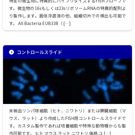
特定の微生物に特異的にハイブリダイズするFISHプローブで
す。微生物の16sもしくは23sリボソームRNAの特異的配列よ
り製作します。菌体浮遊液の他、組織切片での検出も可能で
す。 All Bacteria EUB338（ […]
コントロールスライド
末梢血リンパ球細胞（ヒト、ニワトリ）または脾臓細胞（マ
ウス、ラット）より作成したFISH用コントロールスライドで
す。カスタム製作であれば培養細胞や特殊な動物種からも製
作可能です。 ヒト マウス ラット ニワトリ 価格 コ […]