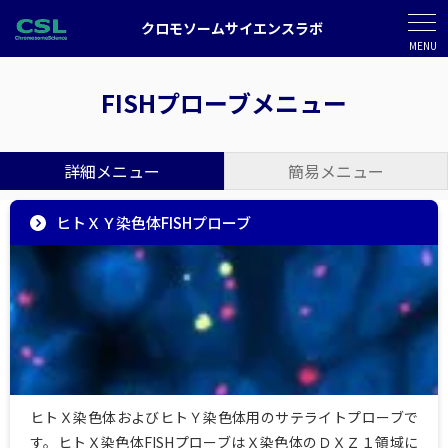
クロモソームサイエンスラボ
MENU
FISHプローブメニュー
詳細メニュー
簡易メニュー
ヒトＸＹ染色体FISHプローブ
ヒトＸ染色体およびヒトＹ染色体用のサテライトプローブで
す。ヒトＸ染色体FISHプローブはＸ染色体のＤＸＺ１領域に