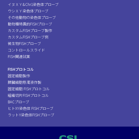
イヌＸＹ&Chr1染色体プローブ
ウシＸＹ染色体プローブ
その他動物の染色体プローブ
動物種特異的FISHプローブ
カスタムFISHプローブ製作
カスタムFISHプローブ例
微生物FISHプローブ
コントロールスライド
FISH関連試薬
FISHプロトコル
固定細胞製作
脾臓細胞懸濁液作製
固定細胞 FISHプロトコル
組織切片FISHプロトコル
BACプローブ
ヒトXY染色体 FISHプローブ
ラットY染色体FISHプローブ