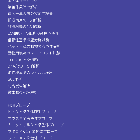
染色体マッピング
染色体異常の解析
遺伝子導入株の安定性検査
組織切片のFISH解析
移植組織のFISH解析
ES細胞・iPS細胞の染色体検査
信頼性基準核型分析試験
ペット・産業動物の染色体解析
動物用製剤のシードロット試験
Immuno-FISH解析
DNA/RNA FISH解析
細胞標本でのウイルス検出
SCE解析
対合異常解析
微生物のFISH解析
FISHプローブ
ヒトＸＹ染色体FISHプローブ
マウスＸＹ染色体プローブ
カニクイザルＸＹ染色体プローブ
ブタＸＹ&Ch1染色体プローブ
ラットＸＹ染色体プローブ