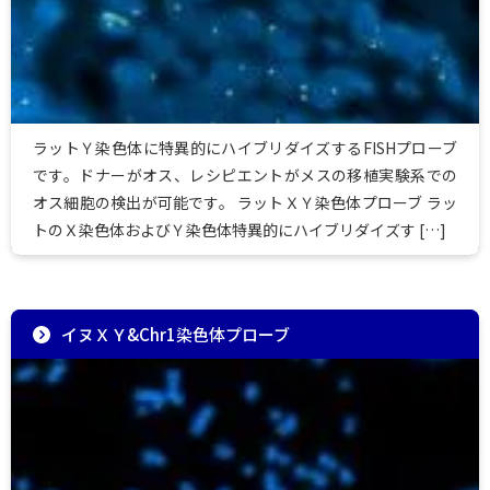
ラットＹ染色体に特異的にハイブリダイズするFISHプローブ
です。ドナーがオス、レシピエントがメスの移植実験系での
オス細胞の検出が可能です。 ラットＸＹ染色体プローブ ラッ
トのＸ染色体およびＹ染色体特異的にハイブリダイズす […]
イヌＸＹ&Chr1染色体プローブ