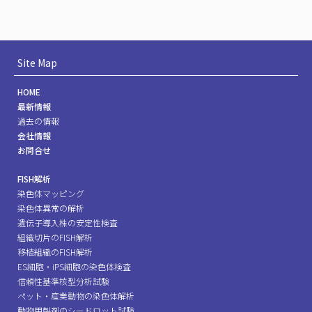
Site Map
HOME
最新情報
過去の情報
会社情報
お問合せ
FISH解析
染色体マッピング
染色体異常の解析
遺伝子導入株の安定性検査
組織切片のFISH解析
移植組織のFISH解析
ES細胞・iPS細胞の染色体検査
信頼性基準核型分析試験
ペット・産業動物の染色体解析
動物用製剤のシードロット試験