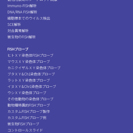
Immuno-FISH解析
DNA/RNA FISH解析
細胞標本でのウイルス検出
SCE解析
対合異常解析
微生物のFISH解析
FISHプローブ
ヒトＸＹ染色体FISHプローブ
マウスＸＹ染色体プローブ
カニクイザルＸＹ染色体プローブ
ブタＸＹ&Ch1染色体プローブ
ラットＸＹ染色体プローブ
イヌＸＹ&Chr1染色体プローブ
ウシＸＹ染色体プローブ
その他動物の染色体プローブ
動物種特異的FISHプローブ
カスタムFISHプローブ製作
カスタムFISHプローブ例
微生物FISHプローブ
コントロールスライド